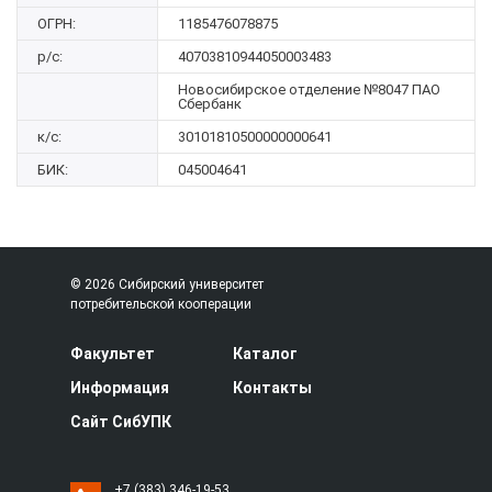
ОГРН:
1185476078875
р/с:
40703810944050003483
Новосибирское отделение №8047 ПАО
Сбербанк
к/с:
30101810500000000641
БИК:
045004641
© 2026 Сибирский университет
потребительской кооперации
Факультет
Каталог
Информация
Контакты
Сайт СибУПК
+7 (383) 346-19-53